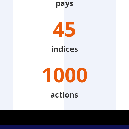
pays
45
indices
1000
actions