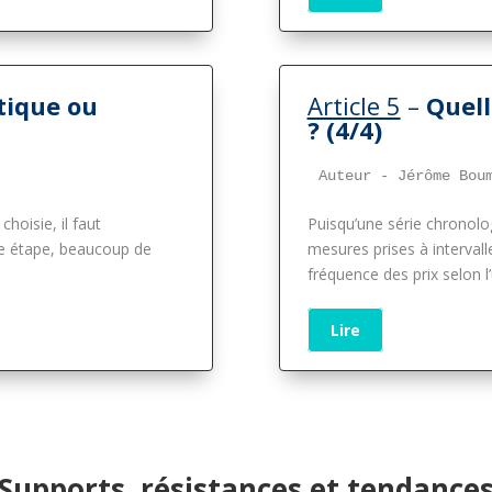
tique ou
Article 5
–
Quell
? (4/4)
Auteur - Jérôme Bou
choisie, il faut
Puisqu’une série chronolo
ette étape, beaucoup de
mesures prises à intervalle
fréquence des prix selon 
Lire
Supports, résistances et tendance