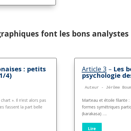
graphiques font les bons analystes 
naises : petits
Article 3
–
Les b
1/4)
psychologie des
Auteur - Jérôme Bou
hart ». Il n’est alors pas
Marteau et étoile filante :
es fassent la part belle
formes symétriques parti
(karakasa)
….
Lire