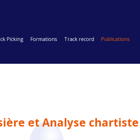
ck Picking
Formations
Track record
Publications
s
ière et
Analyse chartiste