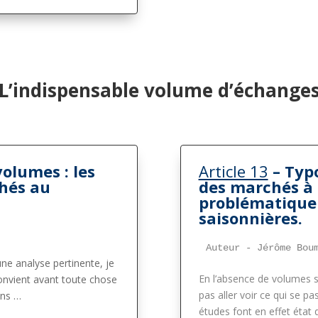
L’indispensable volume d’échange
volumes : les
Article 13
– Typ
chés au
des marchés à 
problématique 
saisonnières.
Auteur - Jérôme Bou
ne analyse pertinente, je
En l’absence de volumes 
 convient avant toute chose
pas aller voir ce qui se p
ons …
études font en effet état 