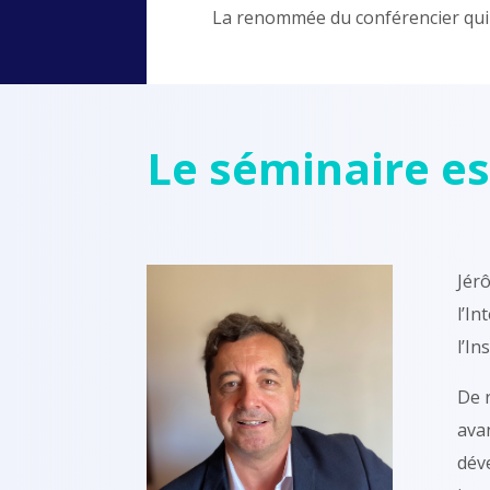
La renommée du conférencier qui p
Le séminaire e
Jérô
l’In
l’In
De 
avan
déve