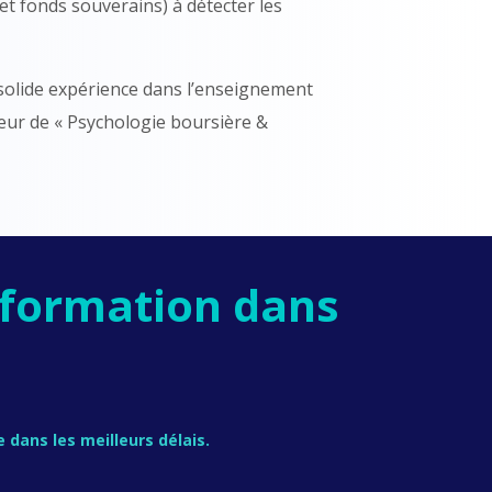
 et fonds souverains) à détecter les
solide expérience dans l’enseignement
teur de « Psychologie boursière &
 formation dans
dans les meilleurs délais.