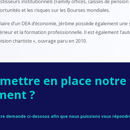
stisseurs institutionnels (Familly offices, caisses de pension
ortunités et les risques sur les Bourses mondiales.
ulaire d’un DEA d’économie, Jérôme possède également une 
rieur et la formation professionnelle. Il est également l’au
ision chartiste », ouvrage paru en 2010.
 mettre en place notre
ment ?
re demande ci-dessous afin que nous puissions vous répondre 