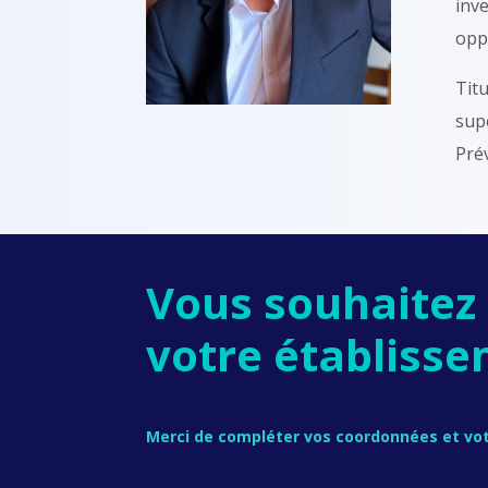
inve
opp
Tit
supé
Prév
Vous souhaitez
votre établisse
Merci de compléter vos coordonnées et vot